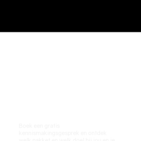
ONTDEK WAT
BEASTMODE-ON
VOOR JOU KAN
BETEKENEN.
Nieuwsgierig?
Boek een gratis
kennismakingsgesprek en ontdek
welk pakket en welk doel bij jou en je