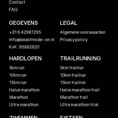
Contact
FAQ
GEGEVENS
LEGAL
+31 6 42981295
Algemene voorwaarden
Privacy policy
info@beastmode-on.nl
KvK: 95882820
HARDLOPEN
TRAILRUNNING
5km run
5km trailrun
10km run
10km trailrun
15km run
15km trailrun
Halve marathon
Halve marathon trail
Marathon
Marathon trail
Ultra marathon
Ultra marathon trial
ZWEMMEN
FIETSEN