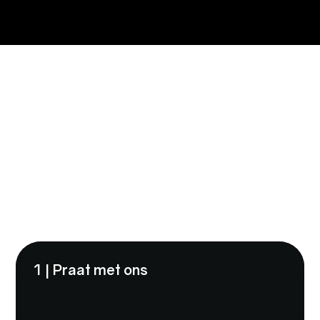
IN 3 STAPPEN
JE
BEASTMODE-
ON
1 | Praat met ons