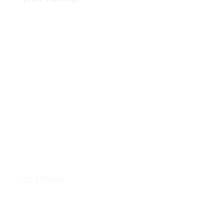
05 | Finish
Jouw Overwinning