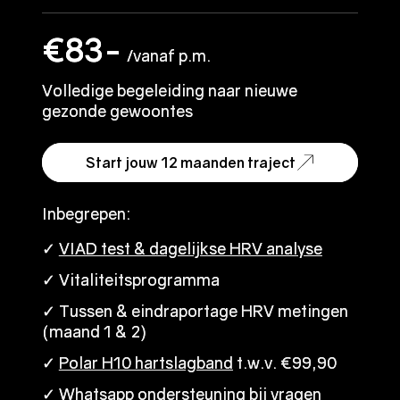
€83-
€83-
/vanaf p.m.
/vanaf p.m.
Volledige begeleiding naar nieuwe
Volledige begeleiding naar nieuwe
gezonde gewoontes
gezonde gewoontes
Start jouw 12 maanden traject
Start jouw 12 maanden traject
Inbegrepen:
Inbegrepen:
✓
✓
VIAD test & dagelijkse HRV analyse
VIAD test & dagelijkse HRV analyse
✓ Vitaliteitsprogramma
✓ Vitaliteitsprogramma
✓ Tussen & eindraportage HRV metingen
✓ Tussen & eindraportage HRV metingen
(maand 1 & 2)
(maand 1 & 2)
✓
✓
Polar H10 hartslagband
Polar H10 hartslagband
t.w.v. €99,90
t.w.v. €99,90
✓ Whatsapp ondersteuning bij vragen
✓ Whatsapp ondersteuning bij vragen