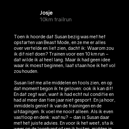
Josje
10km trailrun
Toen ik hoorde dat Susan bezig was met het
opstarten van Beast Mode, en ze me er alles
over vertelde en liet zien, dacht ik: Waarom zou
ik dit niet doen? Trainen voor een 10 km run –
dat wilde ik al heel lang. Maar ik had geen idee
waar ik moest beginnen, laat staan hoe ik het vol
zou houden.
Susan liet me alle middelen en tools zien, en op
dat moment begon ik te geloven: ook ik kan dit!
En dat zegt wat, want ik had echt nul conditie en
had al meer dan tien jaar niet gesport. En ja hoor,
inmiddels geniet ik van de trainingen en de
uitdagingen. Ik voel me nooit alleen. Als ik even
vastloop en denk: wat nu? – dan is Susan daar
met het juiste advies. En voor ik het weet, sta ik
weer op de loopband of ren ik buiten, midden in