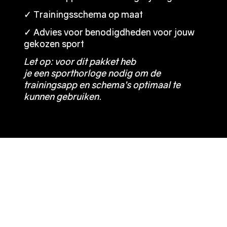
✓ Trainingsschema op maat
✓ Trainingsschema op maat
✓
✓
Advies voor benodigdheden voor jouw
Advies voor benodigdheden voor jouw
gekozen sport
gekozen sport
Let op: voor dit pakket heb
Let op: voor dit pakket heb
je een
je een
sporthorloge
sporthorloge
nodig om de
nodig om de
trainingsapp en schema’s optimaal te
trainingsapp en schema’s optimaal te
kunnen gebruiken.
kunnen gebruiken.
JOUW ROUTE
NAAR SUCCES