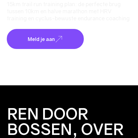
15km trail run training plan: de perfecte brug
tussen 10km en halve marathon met HRV
training en cyclus-bewuste endurance coaching
REN DOOR
BOSSEN, OVER