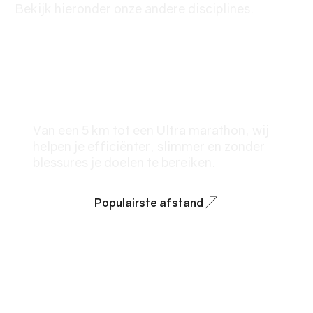
Bekijk hieronder onze andere disciplines.
Hardlopen
Van een 5 km tot een Ultra marathon, wij
helpen je efficiënter, slimmer en zonder
blessures je doelen te bereiken.
Populairste afstand