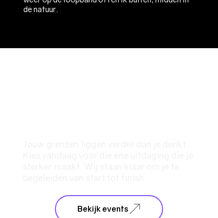
de natuur.
WAT WORDT
JOUW DOEL?
Jouw grenzen liggen verder dan je denkt.
Kies vandaag voor die ene uitdaging die je
sterker maakt. Wij staan klaar om je te
begeleiden van start tot finish.
Bekijk events