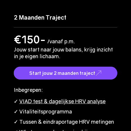
2 Maanden Traject
2 Maanden Traject
€150-
€150-
/vanaf p.m.
/vanaf p.m.
Jouw start naar jouw balans, krijg inzicht
Jouw start naar jouw balans, krijg inzicht
in je eigen lichaam.
in je eigen lichaam.
Start jouw 2 maanden traject
Start jouw 2 maanden traject
Inbegrepen:
Inbegrepen:
✓
✓
VIAD test & dagelijkse HRV analyse
VIAD test & dagelijkse HRV analyse
✓ Vitaliteitsprogramma
✓ Vitaliteitsprogramma
✓ Tussen & eindraportage HRV metingen
✓ Tussen & eindraportage HRV metingen