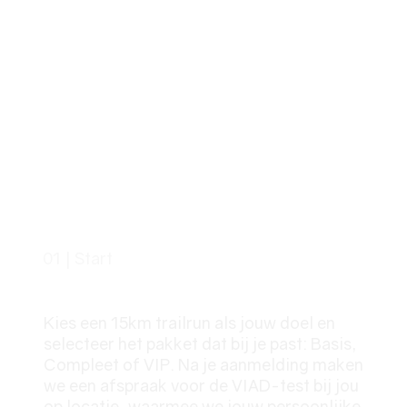
01 | Start
Jouw Start
Kies een 15km trailrun als jouw doel en
selecteer het pakket dat bij je past: Basis,
Compleet of VIP. Na je aanmelding maken
we een afspraak voor de VIAD-test bij jou
op locatie, waarmee we jouw persoonlijke