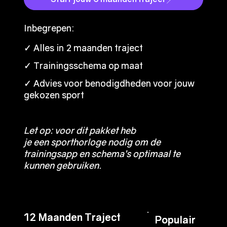
Inbegrepen:
Inbegrepen:
✓ Alles in 2 maanden traject
✓ Alles in 2 maanden traject
✓ Trainingsschema op maat
✓ Trainingsschema op maat
✓
✓
Advies voor benodigdheden voor jouw
Advies voor benodigdheden voor jouw
gekozen sport
gekozen sport
Let op: voor dit pakket heb
Let op: voor dit pakket heb
je een
je een
sporthorloge
sporthorloge
nodig om de
nodig om de
trainingsapp en schema’s optimaal te
trainingsapp en schema’s optimaal te
kunnen gebruiken.
kunnen gebruiken.
12 Maanden Traject
12 Maanden Traject
Populair
Populair