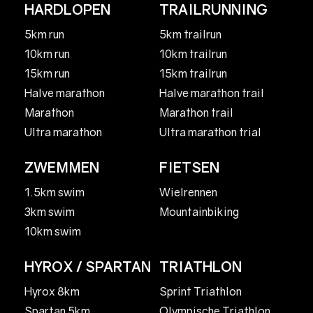
HARDLOPEN
TRAILRUNNING
5km run
5km trailrun
10km run
10km trailrun
15km run
15km trailrun
Halve marathon
Halve marathon trail
Marathon
Marathon trail
Ultra marathon
Ultra marathon trial
ZWEMMEN
FIETSEN
1.5km swim
Wielrennen
3km swim
Mountainbiking
10km swim
HYROX / SPARTAN
TRIATHLON
Hyrox 8km
Sprint Triathlon
Spartan 5km
Olympische Triathlon