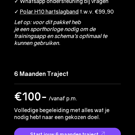
✓ Whatsapp ondersteuning bij vragen
✓ Whatsapp ondersteuning bij vragen
✓
✓
Polar H10 hartslagband
Polar H10 hartslagband
t.w.v. €99,90
t.w.v. €99,90
Let op: voor dit pakket heb
Let op: voor dit pakket heb
je een
je een
sporthorloge
sporthorloge
nodig om de
nodig om de
trainingsapp en schema’s optimaal te
trainingsapp en schema’s optimaal te
kunnen gebruiken.
kunnen gebruiken.
6 Maanden Traject
6 Maanden Traject
€100-
€100-
/vanaf p.m.
/vanaf p.m.
Volledige begeleiding met alles wat je
Volledige begeleiding met alles wat je
nodig hebt naar een gekozen doel.
nodig hebt naar een gekozen doel.
Start jouw 6 maanden traject
Start jouw 6 maanden traject