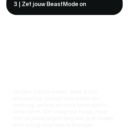
3 | Zet jouw BeastMode on
AFSTANDEN
5km Trailrun
De 5km trailrun is kort, maar zit vol
afwisseling. Je loopt over paden die
omhoog, omlaag en soms onverwachts
veranderen. Dat vraagt om focus, maar
met de juiste begeleiding leer je er soepel
en krachtig doorheen te bewegen.