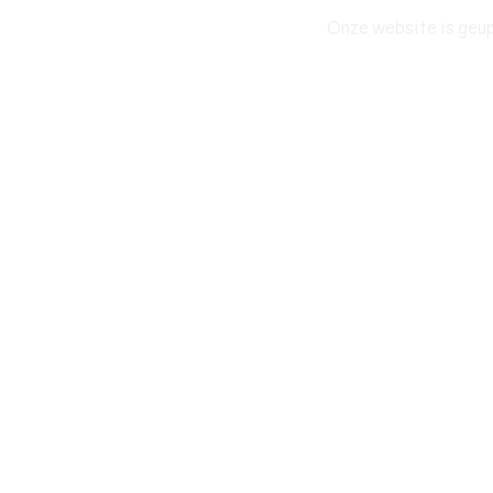
Onze website is geup
SPORT EVENEMENT
EXPEDITIES
E