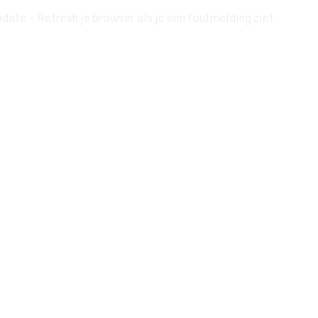
date - Refresh je browser als je een foutmelding ziet
XTRA'S
EVENTS
OVER
BLOG