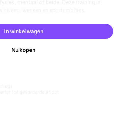
fysiek, mentaal of beide. Deze training is
w niveau, wensen en sportambities.
In winkelwagen
Nu kopen
erleg)
arter tot gevorderde atleet