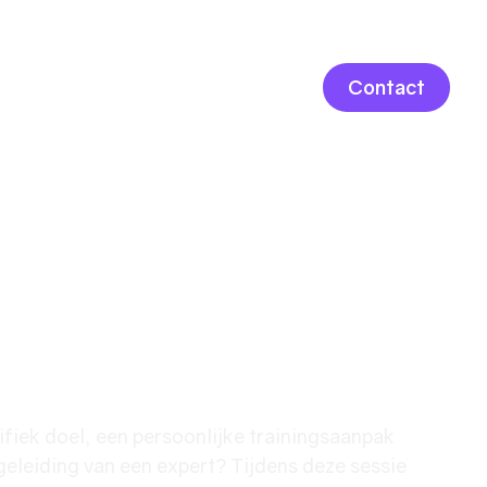
LOGIN
Contact
ersonal Training
Volledig op
ifiek doel, een persoonlijke trainingsaanpak
leiding van een expert? Tijdens deze sessie