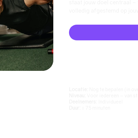
staat jouw doel centraal – 
volledig afgestemd op jou
Belangrijke informatie
Locatie:
Nog te bepalen (in ov
Niveau:
Voor iedereen – van st
Deelnemers:
Individueel
Duur:
± 75 minuten
Sessie