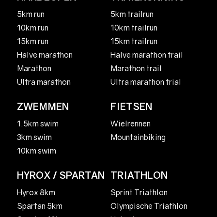
5km run
5km trailrun
10km run
10km trailrun
15km run
15km trailrun
Halve marathon
Halve marathon trail
Marathon
Marathon trail
Ultra marathon
Ultra marathon trial
ZWEMMEN
FIETSEN
1.5km swim
Wielrennen
3km swim
Mountainbiking
10km swim
HYROX / SPARTAN
TRIATHLON
Hyrox 8km
Sprint Triathlon
Spartan 5km
Olympische Triathlon