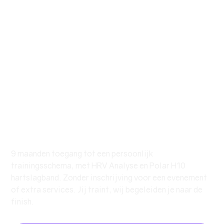
Training Only - 9
maanden
€ 675,00
Prijs
9 maanden toegang tot een persoonlijk
trainingsschema, met HRV Analyse en Polar H10
hartslagband. Zonder inschrijving voor een evenement
of extra services. Jij traint, wij begeleiden je naar de
finish.