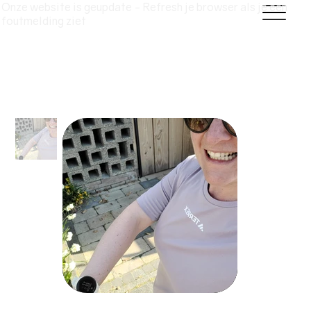
Onze website is geupdate - Refresh je browser als je een
foutmelding ziet