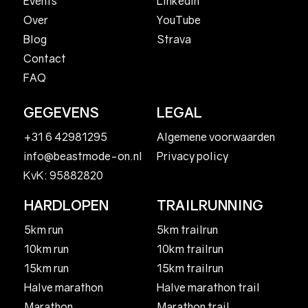
LinkedIn
Events
YouTube
Over
Strava
Blog
Contact
FAQ
GEGEVENS
LEGAL
+31 6 42981295
Algemene voorwaarden
Privacy policy
info@beastmode-on.nl
KvK: 95882820
HARDLOPEN
TRAILRUNNING
5km run
5km trailrun
10km run
10km trailrun
15km run
15km trailrun
Halve marathon
Halve marathon trail
Marathon
Marathon trail