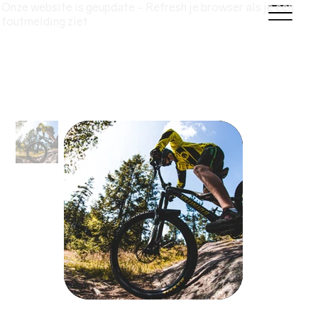
Onze website is geupdate - Refresh je browser als je een
foutmelding ziet