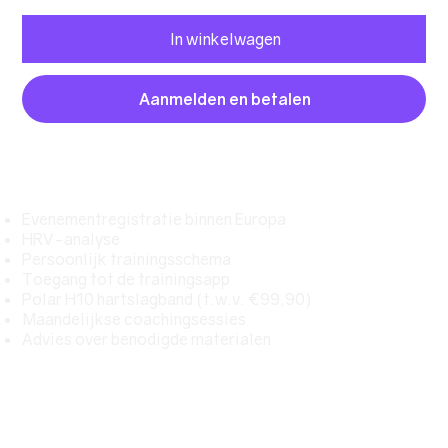
In winkelwagen
Aanmelden en betalen
Inhoud pakket
Evenementregistratie binnen Europa
HRV-analyse
Persoonlijk trainingsschema
Toegang tot de trainingsapp
Polar H10 hartslagband (t.w.v. €99,90)
Maandelijkse coachingsessies
Advies over benodigde materialen
Trainingsperiode