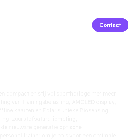
LOGIN
Contact
ntage M3
n compact en stijlvol sporthorloge met meer
ting van trainingsbelasting, AMOLED display,
ffline kaarten en Polar’s unieke Biosensing
ng, zuurstofsaturatiemeting,
de nieuwste generatie optische
 personal trainer om je pols voor een optimale