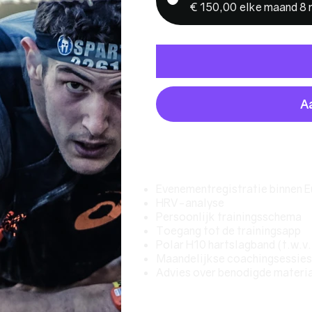
€ 150,00
elke maand 8
A
Inhoud pakket
Evenementregistratie binnen 
HRV-analyse
Persoonlijk trainingsschema
Toegang tot de trainingsapp
Polar H10 hartslagband (t.w.v
Maandelijkse coachingsessies
Advies over benodigde materi