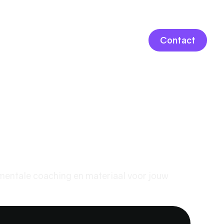
LOGIN
Contact
21km Basis
 mentale coaching en materiaal voor jouw