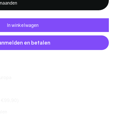
 maanden
In winkelwagen
anmelden en betalen
Europa
. €99,90)
alen