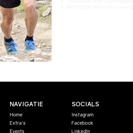
Tweewekelijkse coachingsess
Basis logistieke ondersteunin
Trainingsperiode
NAVIGATIE
SOCIALS
Home
Instagram
Facebook
Extra's
LinkedIn
Events