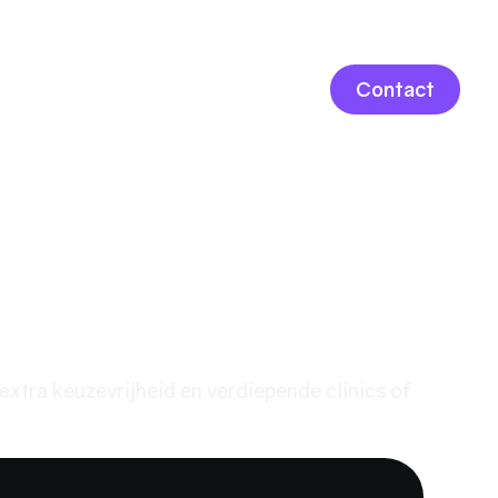
LOGIN
Contact
ning 10km
 Pakket
extra keuzevrijheid en verdiepende clinics of