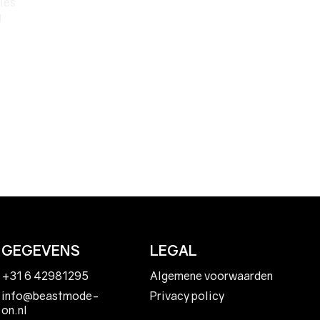
ies
g
GEGEVENS
LEGAL
+31 6 42981295
Algemene voorwaarden
Privacy policy
info@beastmode-
on.nl