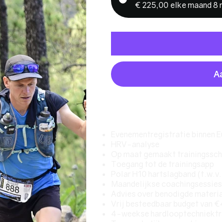
€ 225,00
elke maand 8
A
Inhoud pakket
Evenementregistratie binnen 
HRV-analyse
Op maat gemaakt trainingssc
Toegang tot de trainingsapp
Polar H10 hartslagband (t.w.v
Maandelijkse coachingsessies
Advies over benodigde materi
Vrij besteedbaar budget van €
4-weekse hardlooptechniektr