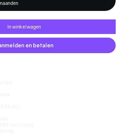
 maanden
In winkelwagen
anmelden en betalen
Europa
hema
. €99,90)
alen
450 (excl. btw)
aining