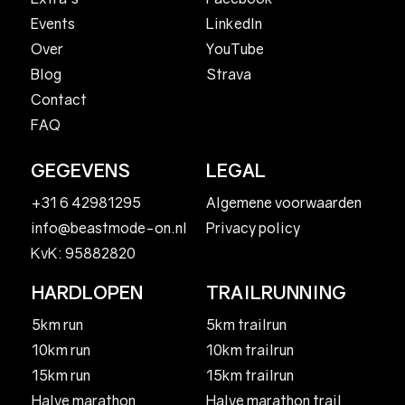
LinkedIn
Events
YouTube
Over
Strava
Blog
Contact
FAQ
GEGEVENS
LEGAL
+31 6 42981295
Algemene voorwaarden
Privacy policy
info@beastmode-on.nl
KvK: 95882820
HARDLOPEN
TRAILRUNNING
5km run
5km trailrun
10km run
10km trailrun
15km run
15km trailrun
Halve marathon
Halve marathon trail