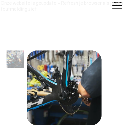
Onze website is geupdate - Refresh je browser als je een
foutmelding ziet