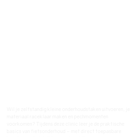
Fietsonderhoud
voor Triatleten –
Grip op je Gear
€ 105,00
Prijs
Wil je zelfstandig kleine onderhoudstaken uitvoeren, je
materiaal raceklaar maken en pechmomenten
voorkomen? Tijdens deze clinic leer je de praktische
basics van fietsonderhoud – met direct toepasbare