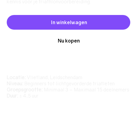
kennis voor je triathlonvoorbereiding.
In winkelwagen
Nu kopen
Belangrijke informatie
Locatie:
Vlietland, Leidschendam
Niveau:
Beginners tot lichtgevorderde triatleten
Groepsgrootte:
Minimaal 3 – Maximaal 15 deelnemers
Duur:
± 4,5 uur
Programma
Wat neem je mee?