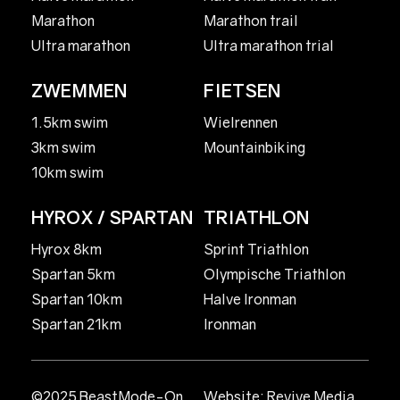
Marathon
Marathon trail
Ultra marathon
Ultra marathon trial
ZWEMMEN
FIETSEN
1.5km swim
Wielrennen
3km swim
Mountainbiking
10km swim
HYROX / SPARTAN
TRIATHLON
Hyrox 8km
Sprint Triathlon
Spartan 5km
Olympische Triathlon
Spartan 10km
Halve Ironman
Spartan 21km
Ironman
©2025 BeastMode-On
Website:
Revive Media