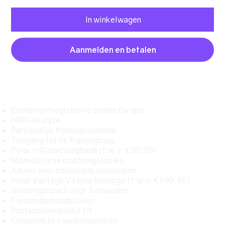
In winkelwagen
Aanmelden en betalen
Inhoud pakket
Evenementregistratie binnen Europa
HRV-analyse
Persoonlijk trainingsschema
Toegang tot de trainingsapp
Polar H10 hartslagband (t.w.v. €99,90)
Maandelijkse coachingsessies
Advies over benodigde materialen
Polar Vantage V3 sporthorloge (t.w.v. €599,90)
Voedingscoach voor 3 maanden
Fietsonderhoudsclinic
Professionele bike fit
Onbeperkte coachingsessies