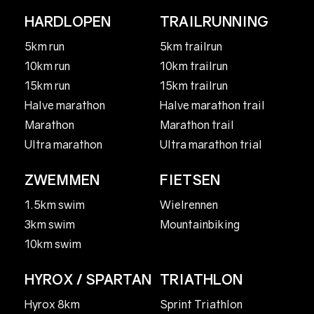
HARDLOPEN
TRAILRUNNING
5km run
5km trailrun
10km run
10km trailrun
15km run
15km trailrun
Halve marathon
Halve marathon trail
Marathon
Marathon trail
Ultra marathon
Ultra marathon trial
ZWEMMEN
FIETSEN
1.5km swim
Wielrennen
3km swim
Mountainbiking
10km swim
HYROX / SPARTAN
TRIATHLON
Hyrox 8km
Sprint Triathlon