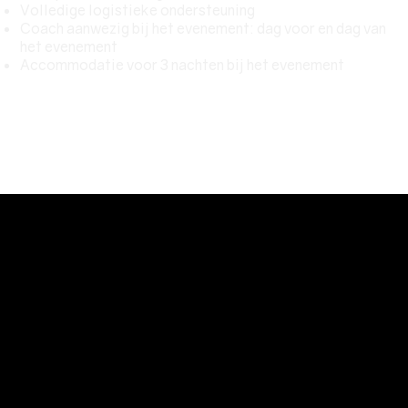
Volledige logistieke ondersteuning
Coach aanwezig bij het evenement: dag voor en dag van
het evenement
Accommodatie voor 3 nachten bij het evenement
Trainingsperiode