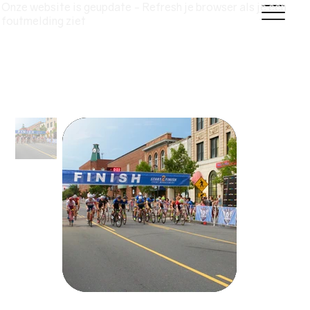
Onze website is geupdate - Refresh je browser als je een
foutmelding ziet