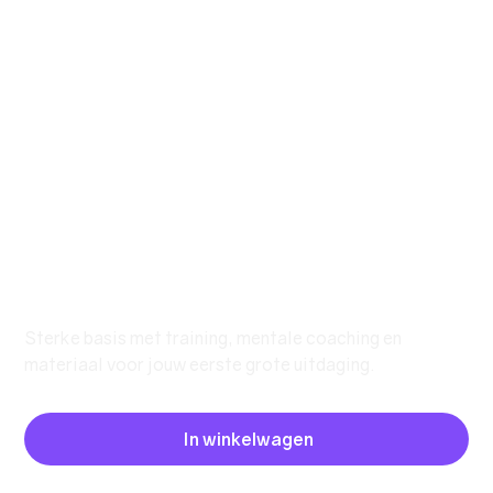
Zwemmen 10km
Bassis Pakket
€ 135,00
Prijs
Sterke basis met training, mentale coaching en
materiaal voor jouw eerste grote uitdaging.
In winkelwagen