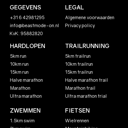
GEGEVENS
LEGAL
+31 6 42981295
Algemene voorwaarden
Privacy policy
info@beastmode-on.nl
KvK: 95882820
HARDLOPEN
TRAILRUNNING
5km run
5km trailrun
10km run
10km trailrun
15km run
15km trailrun
Halve marathon
Halve marathon trail
Marathon
Marathon trail
Ultra marathon
Ultra marathon trial
ZWEMMEN
FIETSEN
1.5km swim
Wielrennen