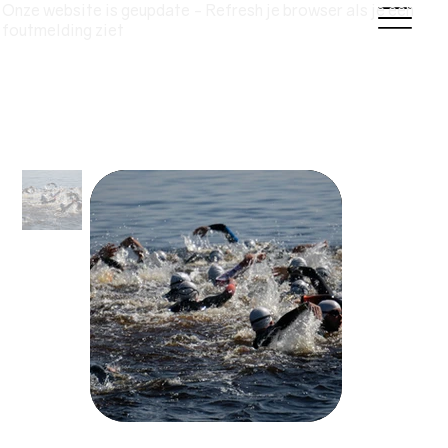
Onze website is geupdate - Refresh je browser als je een
foutmelding ziet