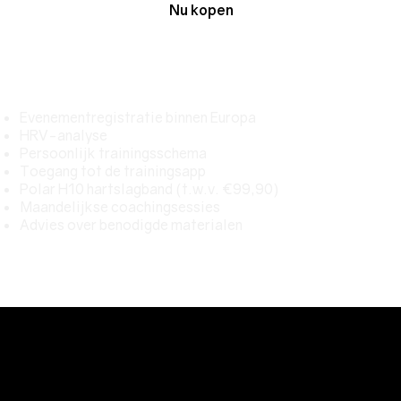
Nu kopen
Inhoud pakket
Evenementregistratie binnen Europa
HRV-analyse
Persoonlijk trainingsschema
Toegang tot de trainingsapp
Polar H10 hartslagband (t.w.v. €99,90)
Maandelijkse coachingsessies
Advies over benodigde materialen