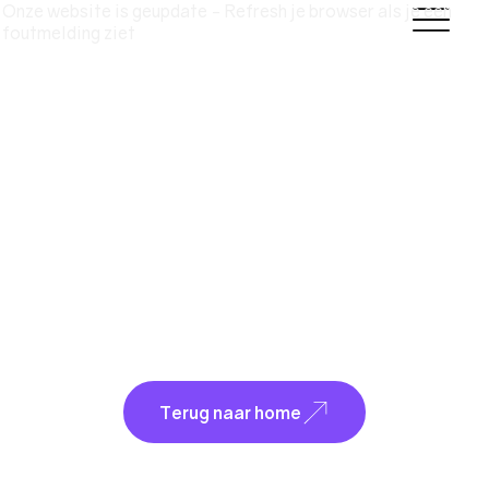
Onze website is geupdate - Refresh je browser als je een
foutmelding ziet
PAGINA BUITEN
GEBRUIK
Terug naar home